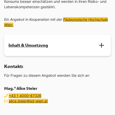
Konsums besser einschätzen und werden in ihren Risiko- und
Lebenskompetenzen gestärkt.
Ein Angebot in Kooperation mit der
Pädagogische Hochschule
Wien.
Inhalt & Umsetzung
Kontakt:
Für Fragen zu diesem Angebot wenden Sie sich an
a
Mag.
Alice Steier
Telefon:
anrufen
+43 1 4000-87326
E-Mail Adresse:
E-Mail schreiben an
(öffnet Mailprogramm)
alice.steier@sd-wien.at