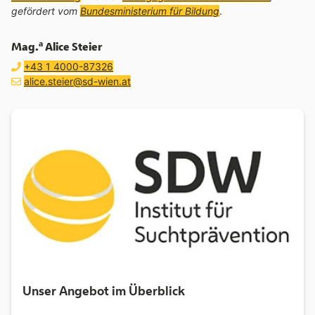
gefördert vom
Bundesministerium für Bildung
.
a
Mag.
Alice Steier
Telefon:
anrufen
+43 1 4000-87326
E-Mail Adresse:
E-Mail schreiben an
(öffnet Mailprogramm)
alice.steier@sd-wien.at
Unser Angebot im Überblick