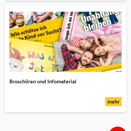
Broschüren und Infomaterial
über
mehr