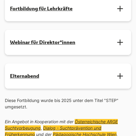
Fortbildung für Lehrkräfte
Webinar für Direktor*innen
Elternabend
Diese Fortbildung wurde bis 2025 unter dem Titel "STEP"
umgesetzt.
Ein Angebot in Kooperation mit der
Österreichische ARGE
Suchtvorbeugung
,
Dialog - Suchtprävention und
Früherkennun
g
und der
Pädagogische Hochschule Wien
,