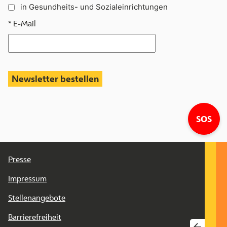
in Gesundheits- und Sozialeinrichtungen
* E-Mail
Lin
SOS
Presse
Impressum
Stellenangebote
Barrierefreiheit