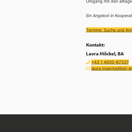
Umgang mit den alltägl
Ein Angebot in Kooperat
Termine: Suche und An
Kontakt:
Laura Möckel, BA
Telefon:
a
+43 1 4000-87337
E-Mail Adresse:
E-Mail schreiben an
laura.moeckel@sd-wi