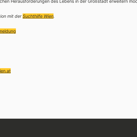
ichen Herausforderungen des Lebens in der Großstadt erweitern mö
ion mit der
Suchthilfe Wien
.
meldung
nrufen
(öffnet Mailprogramm)
en.at