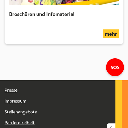
Broschüren und Infomaterial
über
mehr
Lin
SOS
Presse
Impressum
Stellenangebote
Barrierefreiheit