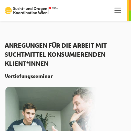
Springe zum Hauptmenü
Springe zum Inhalt
Springe zum Fußzeilenmenü
ANREGUNGEN FÜR DIE ARBEIT MIT
SUCHTMITTEL KONSUMIERENDEN
KLIENT*INNEN
Vertiefungsseminar