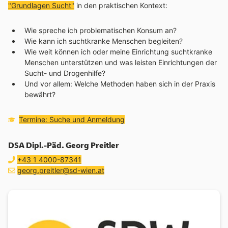
"Grundlagen Sucht"
in den praktischen Kontext:
Wie spreche ich problematischen Konsum an?
Wie kann ich suchtkranke Menschen begleiten?
Wie weit können ich oder meine Einrichtung suchtkranke
Menschen unterstützen und was leisten Einrichtungen der
Sucht- und Drogenhilfe?
Und vor allem: Welche Methoden haben sich in der Praxis
bewährt?
Bildungsplattform:
(öffnet in neuem Fenster)
Termine: Suche und Anmeldung
DSA Dipl.-Päd. Georg Preitler
Telefon:
anrufen
+43 1 4000-87341
E-Mail Adresse:
E-Mail schreiben an
(öffnet Mailprogramm)
georg.preitler@sd-wien.at