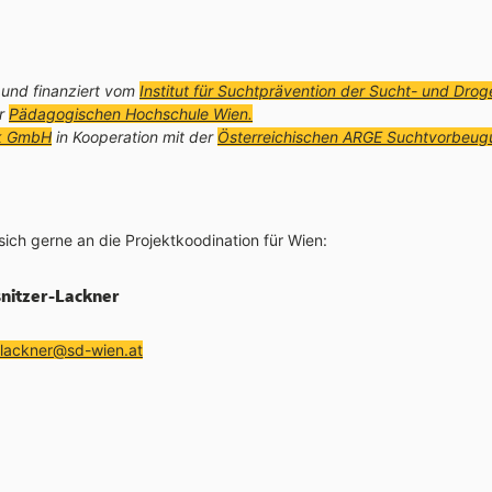
und finanziert vom
Institut für Suchtprävention der Sucht- und Dro
er
Pädagogischen Hochschule Wien.
ck GmbH
in Kooperation mit der
Österreichischen ARGE Suchtvorbeug
ich gerne an die Projektkoodination für Wien:
nitzer-Lackner
nrufen
(öffnet Mailprogramm)
-lackner@sd-wien.at