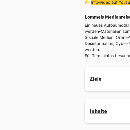
Externer Link:
Info-Video auf YouT
Lommels Medienreis
Ein neues Aufbaumodul (
werden-Materialien zu
Soziale Medien, Online-
Desinformation, Cyber-
werden.
Für Termininfos besuch
Ziele
Inhalte