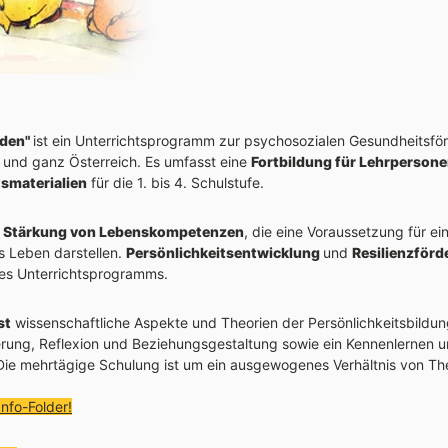
rden"
ist ein Unterrichtsprogramm zur psychosozialen Gesundheitsför
n und ganz Österreich. Es umfasst eine
Fortbildung für Lehrperson
tsmaterialien
für die 1. bis 4. Schulstufe.
e
Stärkung von Lebenskompetenzen
, die eine Voraussetzung für ei
s Leben darstellen.
Persönlichkeitsentwicklung
und
Resilienzför
es Unterrichtsprogramms.
st
wissenschaftliche Aspekte und Theorien der Persönlichkeitsbildun
ng, Reflexion und Beziehungsgestaltung sowie ein Kennenlernen u
 Die mehrtägige Schulung ist um ein ausgewogenes Verhältnis von Th
Info-Folder!