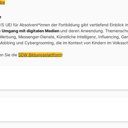
(öffnet in neuem Fenster)
ube
e
5 UE) für Absolvent*innen der Fortbildung gibt vertiefend Einblick 
m
Umgang mit digitalen Medien
und deren Anwendung. Themensch
Werbung, Messenger-Dienste, Künstliche Intelligenz, Influencing, Ga
Mobbing und Cybergrooming, die im Kontext von Kindern im Volksschu
en Sie die
SDW Bildungsplattform
!