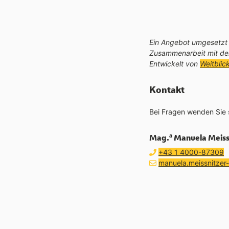
Ein Angebot umgesetzt 
Zusammenarbeit mit d
Entwickelt von
Weitbli
Kontakt
Bei Fragen wenden Sie s
a
Mag.
Manuela Meiss
Telefon:
a
+43 1 4000-87309
E-Mail Adresse:
E-Mail schreiben an
manuela.meissnitzer