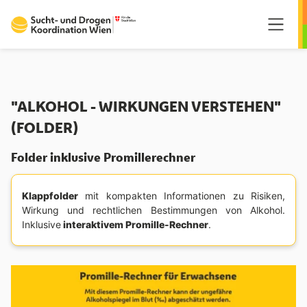
Springe zum Hauptmenü
Springe zum Inhalt
Springe zum Fußzeilenmenü
"ALKOHOL - WIRKUNGEN VERSTEHEN"
(FOLDER)
Folder inklusive Promillerechner
Klappfolder
mit kompakten Informationen zu Risiken,
Wirkung und rechtlichen Bestimmungen von Alkohol.
Inklusive
interaktivem Promille-Rechner
.