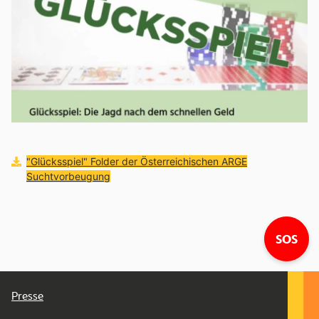
Download:
"Glücksspiel" Folder der Österreichischen ARGE
Suchtvorbeugung
Lin
SOS
Presse