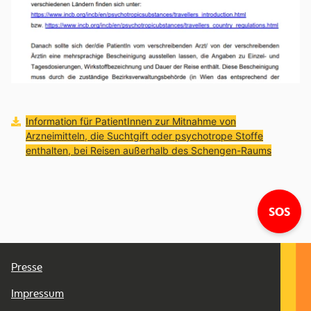
Download:
Information für PatientInnen zur Mitnahme von
Arzneimitteln, die Suchtgift oder psychotrope Stoffe
enthalten, bei Reisen außerhalb des Schengen-Raums
Lin
SOS
Presse
Impressum