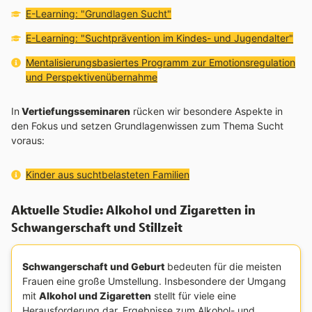
Bildungsplattform:
(öffnet in neuem Fenster)
E-Learning: "Grundlagen Sucht"
Bildungsplattform:
(öff
E-Learning: "Suchtprävention im Kindes- und Jugendalter"
Interner Link:
Mentalisierungsbasiertes Programm zur Emotionsregulation
und Perspektivenübernahme
In
Vertiefungsseminaren
rücken wir besondere Aspekte in
den Fokus und setzen Grundlagenwissen zum Thema Sucht
voraus:
Interner Link:
Kinder aus suchtbelasteten Familien
Aktuelle Studie: Alkohol und Zigaretten in
Schwangerschaft und Stillzeit
Schwangerschaft und Geburt
bedeuten für die meisten
Frauen eine große Umstellung. Insbesondere der Umgang
mit
Alkohol und Zigaretten
stellt für viele eine
Herausforderung dar. Ergebnisse zum Alkohol- und