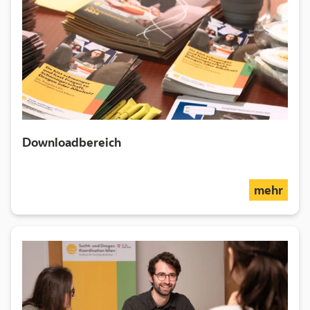
Downloadbereich
über
mehr