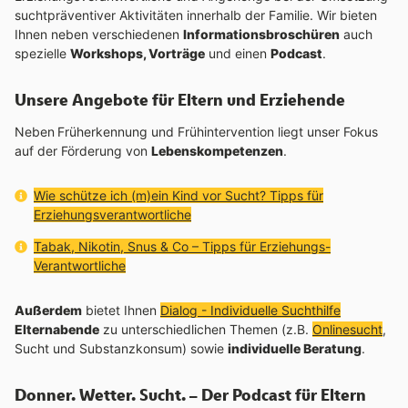
suchtpräventiver Aktivitäten innerhalb der Familie. Wir bieten
Ihnen neben verschiedenen
Informationsbroschüren
auch
spezielle
Workshops, Vorträge
und einen
Podcast
.
Unsere Angebote für Eltern und Erziehende
Neben
Früherkennung und Frühintervention liegt unser Fokus
auf der Förderung von
Lebenskompetenzen
.
Interner Link:
Wie schütze ich (m)ein Kind vor Sucht? Tipps für
Erziehungsverantwortliche
Interner Link:
Tabak, Nikotin, Snus & Co – Tipps für Erziehungs-
Verantwortliche
Außerdem
bietet Ihnen
Dialog - Individuelle Suchthilfe
Elternabende
zu unterschiedlichen Themen (z.B.
Onlinesucht
,
Sucht und Substanzkonsum) sowie
individuelle Beratung
.
Donner. Wetter. Sucht. – Der Podcast für Eltern