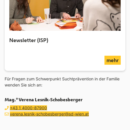
Newsletter (ISP)
über
mehr
Für Fragen zum Schwerpunkt Suchtprävention in der Familie
wenden Sie sich an:
a
Mag.
Verena Lesnik-Schobesberger
Telefon:
anrufen
+43 1 4000-87900
E-Mail Adresse:
E-Mail schreiben an
(öffnet Mailprogramm
verena.lesnik-schobesberger@sd-wien.at