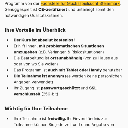
Programm von der
Fachstelle für Glücksspielsucht Steiermark
.
Genuggespielt ist
CE-zertifiziert
und unterliegt somit den
notwendigen Qualitätskriterien.
Ihre Vorteile im Überblick
Der Kurs ist absolut kostenlos!
Er
hilft Ihnen,
mit problematischen Situationen
umzugehen
(z.B. Verlangen & Risikosituationen)
Die Bearbeitung ist
ortsunabhängig
(von zu Hause aus
oder von wo Sie wollen)
Das Programm ist
auch mit Tablet oder Handy
benutzbar
Die Teilnahme ist anonym
(es werden keine persönlichen
Angaben verwendet)
Ihr Zugang ist
passwortgeschützt
und
SSL-
verschlüsselt
(256-bit)
Wichtig für Ihre Teilnahme
Ihre Teilnahme ist
freiwillig.
Ihr Einverständnis zur
Teilnahme können Sie jederzeit und ohne Angabe von