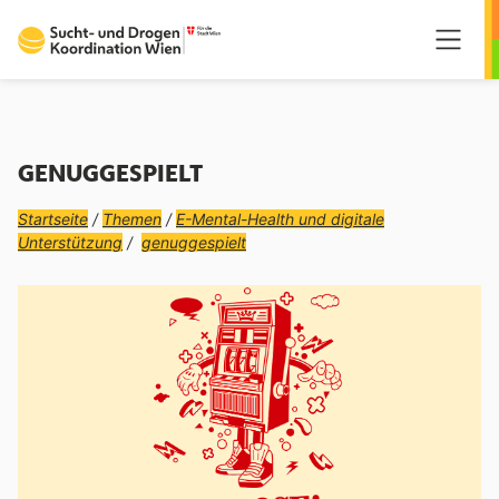
Springe zum Hauptmenü
Springe zum Inhalt
Springe zum Fußzeilenmenü
GENUGGESPIELT
Startseite
/
Themen
/
E-Mental-Health und digitale
Unterstützung
/
genuggespielt