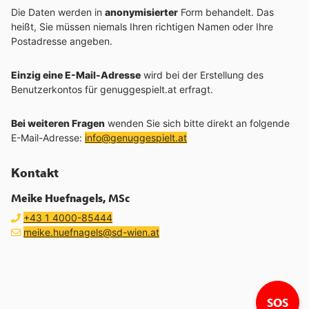
Die Daten werden in
anonymisierter
Form behandelt. Das
heißt, Sie müssen niemals Ihren richtigen Namen oder Ihre
Postadresse angeben.
Einzig eine E-Mail-Adresse
wird bei der Erstellung des
Benutzerkontos für genuggespielt.at erfragt.
Bei weiteren Fragen
wenden Sie sich bitte direkt an folgende
E-Mail-Adresse:
info@genuggespielt.at
Kontakt
Meike Huefnagels, MSc
Telefon:
anrufen
+43 1 4000-85444
E-Mail Adresse:
E-Mail schreiben an
(öffnet Mailprogramm)
meike.huefnagels@sd-wien.at
Lin
SOS