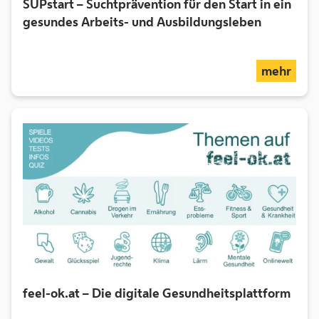
SUPstart – Suchtprävention für den Start in ein
gesundes Arbeits- und Ausbildungsleben
über
mehr
feel-ok.at – Die digitale Gesundheitsplattform