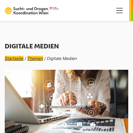
Springe zum Hauptmenü
Springe zum Inhalt
Springe zum Fußzeilenmenü
DIGITALE MEDIEN
Startseite
/
Themen
/ Digitale Medien