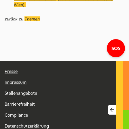
Wien)
zurück zu
Themen
Lin
SOS
Presse
Impressum
Stellenangebote
Barrierefreiheit
Compliance
Datenschutzerklärung