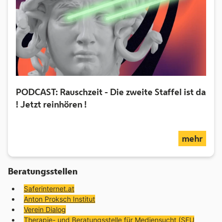
PODCAST: Rauschzeit - Die zweite Staffel ist da
! Jetzt reinhören !
über 
mehr
Beratungsstellen
Saferinternet.at
Anton Proksch Institut
Verein Dialog
Therapie- und Beratungsstelle für Mediensucht (SFU