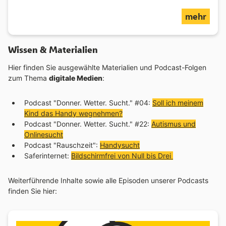
über
mehr
Wissen & Materialien
Hier finden Sie ausgewählte Materialien und Podcast-Folgen
zum Thema
digitale Medien
:
Podcast "Donner. Wetter. Sucht." #04:
Soll ich meinem
Kind das Handy wegnehmen?
Podcast "Donner. Wetter. Sucht." #22:
Autismus und
Onlinesucht
Podcast "Rauschzeit":
Handysucht
Saferinternet:
Bildschirmfrei von Null bis Drei
Weiterführende Inhalte sowie alle Episoden unserer Podcasts
finden Sie hier: